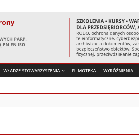
rony
SZKOLENIA • KURSY • WA
DLA PRZEDSIĘBIORCÓW,
RODO, ochrona danych osobow
teleinformatyczne, cyberbezpi
WYCH PARP.
archiwizacja dokumentów, zar
 PN-EN ISO
bezpieczeństwo obiektów, Spe
fizycznej, przeciwdziałanie z
WŁADZE STOWARZYSZENIA
FILMOTEKA
WYRÓŻNIENIA