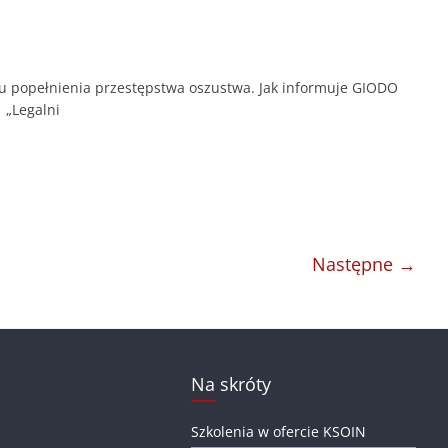
u popełnienia przestępstwa oszustwa. Jak informuje GIODO
 „Legalni
Następne →
Na skróty
Szkolenia w ofercie KSOIN