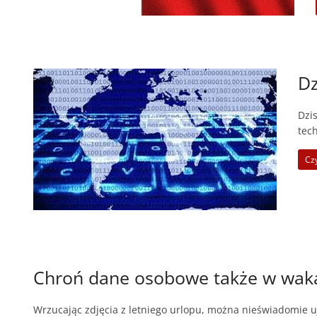
Dz
Dzi
tec
Czy
Chroń dane osobowe także w wak
Wrzucając zdjęcia z letniego urlopu, można nieświadomie uj