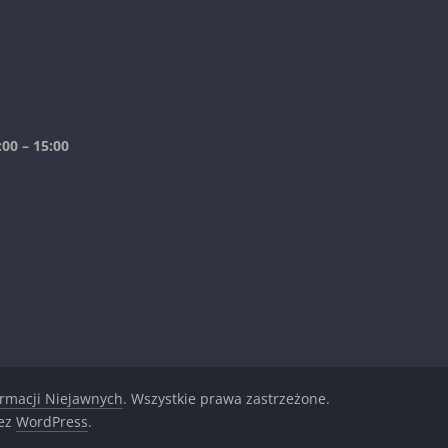
00 – 15:00
ormacji Niejawnych
. Wszystkie prawa zastrzeżone.
zez
WordPress
.