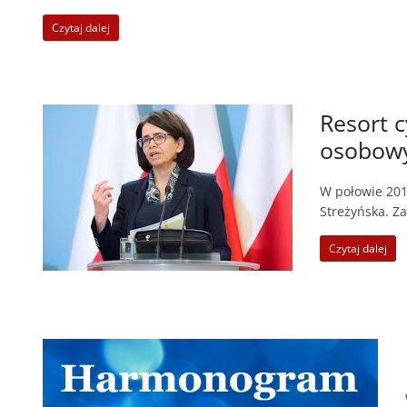
Czytaj dalej
Resort c
osobow
W połowie 201
Streżyńska. Za
Czytaj dalej