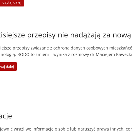
Czytaj dalej
isiejsze przepisy nie nadążają za now
siejsze przepisy związane z ochroną danych osobowych mieszkańcó
hnologią. RODO to zmieni – wynika z rozmowy dr Maciejem Kaweck
taj dalej
acje
awnić wrażliwe informacje o sobie lub naruszyć prawa innych, co 