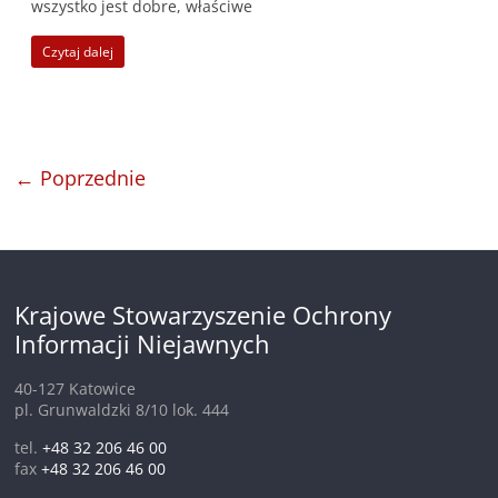
wszystko jest dobre, właściwe
Czytaj dalej
← Poprzednie
Krajowe Stowarzyszenie Ochrony
Informacji Niejawnych
40-127 Katowice
pl. Grunwaldzki 8/10 lok. 444
tel.
+48 32 206 46 00
fax
+48 32 206 46 00