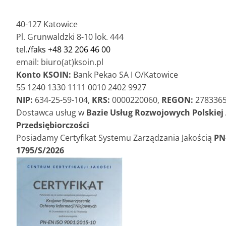
40-127 Katowice
Pl. Grunwaldzki 8-10 lok. 444
te
l./faks +48 32 206 46 00
email: biuro(at)ksoin.pl
Konto KSOIN:
Bank Pekao SA I O/Katowice
55 1240 1330 1111 0010 2402 9927
NIP:
634-25-59-104,
KRS:
0000220060,
REGON:
278336
Dostawca usług w
Bazie Usług Rozwojowych Polskiej
Przedsiębiorczości
Posiadamy Certyfikat Systemu Zarządzania Jakością
PN
1795/S/2026