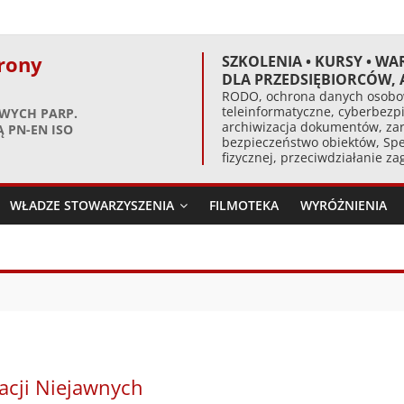
rony
SZKOLENIA • KURSY • WA
DLA PRZEDSIĘBIORCÓW,
RODO, ochrona danych osobow
teleinformatyczne, cyberbezpi
WYCH PARP.
archiwizacja dokumentów, zar
 PN-EN ISO
bezpieczeństwo obiektów, Spe
fizycznej, przeciwdziałanie z
WŁADZE STOWARZYSZENIA
FILMOTEKA
WYRÓŻNIENIA
acji Niejawnych