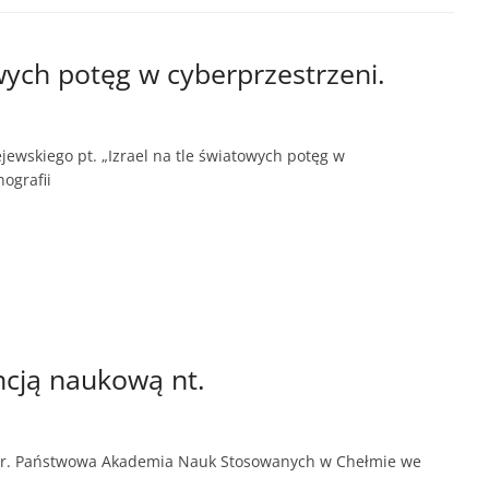
wych potęg w cyberprzestrzeni.
ewskiego pt. „Izrael na tle światowych potęg w
ografii
ncją naukową nt.
 br. Państwowa Akademia Nauk Stosowanych w Chełmie we