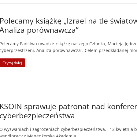
Polecamy książkę „Izrael na tle świato
Analiza porównawcza”
Polecamy Państwa uwadze książkę naszego Członka, Macieja Jędrzej
cyberprzestrzeni. Analiza porównawcza”. Celem przedkładanej mon
Czytaj dalej
KSOIN sprawuje patronat nad konfere
cyberbezpieczeństwa
O wyzwaniach i zagrożeniach cyberbezpieczeństwa. 12 kwietnia
współpracy z Menedżerską Akademią