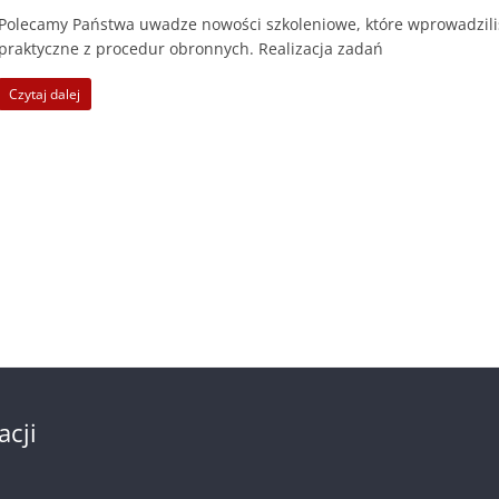
Polecamy Państwa uwadze nowości szkoleniowe, które wprowadzil
praktyczne z procedur obronnych. Realizacja zadań
Czytaj dalej
acji