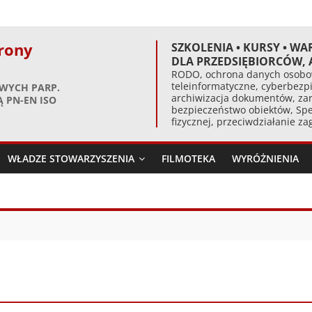
rony
SZKOLENIA • KURSY • WA
DLA PRZEDSIĘBIORCÓW,
RODO, ochrona danych osobow
teleinformatyczne, cyberbezpi
WYCH PARP.
archiwizacja dokumentów, zar
 PN-EN ISO
bezpieczeństwo obiektów, Spe
fizycznej, przeciwdziałanie z
WŁADZE STOWARZYSZENIA
FILMOTEKA
WYRÓŻNIENIA