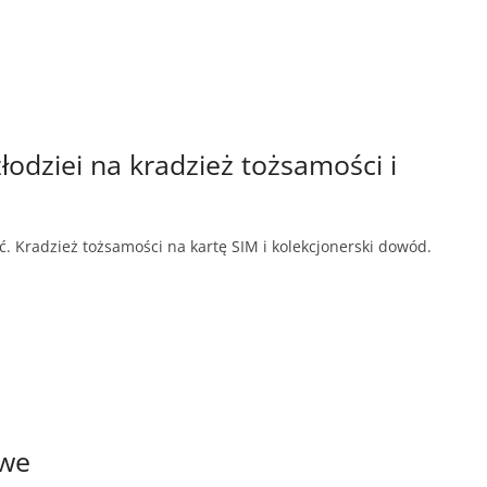
odziei na kradzież tożsamości i
ć. Kradzież tożsamości na kartę SIM i kolekcjonerski dowód.
owe