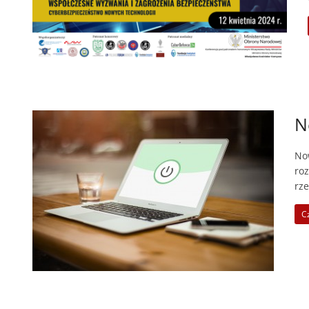
N
Now
roz
rze
Cz