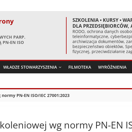
rony
SZKOLENIA • KURSY • WA
DLA PRZEDSIĘBIORCÓW,
RODO, ochrona danych osobow
teleinformatyczne, cyberbezpi
WYCH PARP.
archiwizacja dokumentów, zar
 PN-EN ISO
bezpieczeństwo obiektów, Spe
fizycznej, przeciwdziałanie z
WŁADZE STOWARZYSZENIA
FILMOTEKA
WYRÓŻNIENIA
g normy PN-EN ISO/IEC 27001:2023
zkoleniowej wg normy PN-EN I