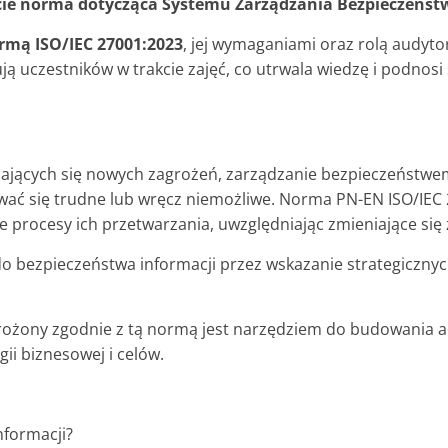
ecie norma dotycząca Systemu Zarządzania Bezpieczeństw
rmą ISO/IEC 27001:2023
, jej wymaganiami oraz rolą audyt
ą uczestników w trakcie zajęć, co utrwala wiedzę i podno
wiających się nowych zagrożeń, zarządzanie bezpieczeństwem
wać się trudne lub wręcz niemożliwe. Norma PN-EN ISO/I
procesy ich przetwarzania, uwzględniając zmieniające się
do bezpieczeństwa informacji przez wskazanie strategiczny
rożony zgodnie z tą normą jest narzędziem do budowania
gii biznesowej i celów.
nformacji?