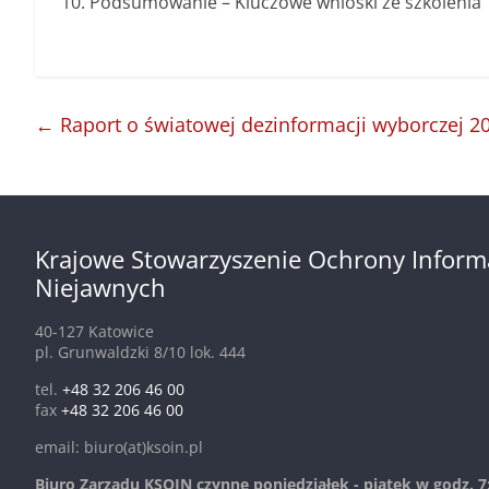
Podsumowanie – Kluczowe wnioski ze szkolenia
←
Raport o światowej dezinformacji wyborczej 2
Krajowe Stowarzyszenie Ochrony Inform
Niejawnych
40-127 Katowice
pl. Grunwaldzki 8/10 lok. 444
tel.
+48 32 206 46 00
fax
+48 32 206 46 00
email: biuro(at)ksoin.pl
Biuro Zarządu KSOIN czynne poniedziałek - piątek w godz. 7: