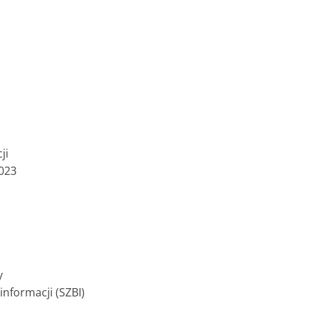
ji
023
y
nformacji (SZBI)