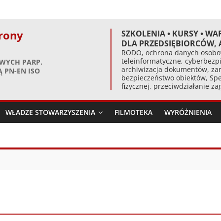
rony
SZKOLENIA • KURSY • WA
DLA PRZEDSIĘBIORCÓW,
RODO, ochrona danych osobow
teleinformatyczne, cyberbezpi
WYCH PARP.
archiwizacja dokumentów, zar
 PN-EN ISO
bezpieczeństwo obiektów, Spe
fizycznej, przeciwdziałanie z
WŁADZE STOWARZYSZENIA
FILMOTEKA
WYRÓŻNIENIA