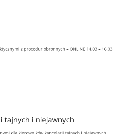
aktycznymi z procedur obronnych – ONLINE 14.03 – 16.03
 tajnych i niejawnych
nymi dla kierowników kancelarii tajnych i niejawnych