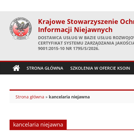
Skip
to
content
Krajowe Stowarzyszenie Och
Informacji Niejawnych
DOSTAWCA USŁUG W BAZIE USŁUG ROZWOJO
CERTYFIKAT SYSTEMU ZARZĄDZANIA JAKOŚCIĄ
9001:2015-10 NR 1795/S/2026.
STRONA GŁÓWNA
SZKOLENIA W OFERCIE KSOIN
Strona główna
»
kancelaria niejawna
kancelaria niejawna