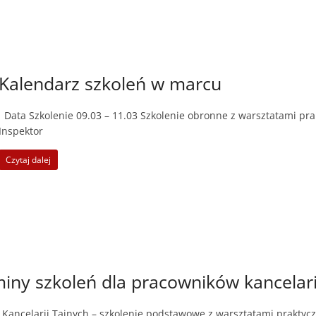
Kalendarz szkoleń w marcu
Data Szkolenie 09.03 – 11.03 Szkolenie obronne z warsztatami pr
Inspektor
Czytaj dalej
ny szkoleń dla pracowników kancelarii
Kancelarii Tajnych – szkolenie podstawowe z warsztatami praktycz