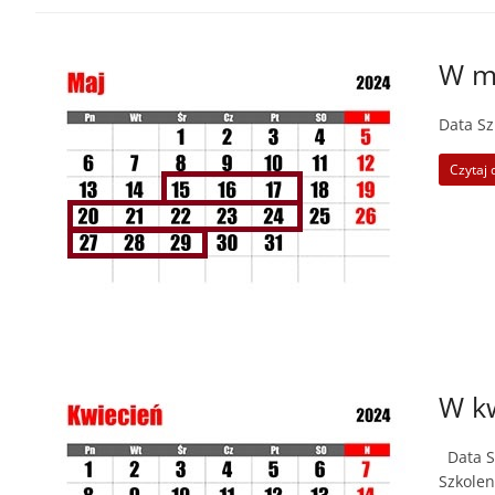
W ma
Data Sz
Czytaj 
W kw
Data Sz
Szkolen