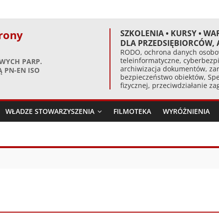
rony
SZKOLENIA • KURSY • WA
DLA PRZEDSIĘBIORCÓW,
RODO, ochrona danych osobow
teleinformatyczne, cyberbezpi
WYCH PARP.
archiwizacja dokumentów, zar
 PN-EN ISO
bezpieczeństwo obiektów, Spe
fizycznej, przeciwdziałanie z
WŁADZE STOWARZYSZENIA
FILMOTEKA
WYRÓŻNIENIA