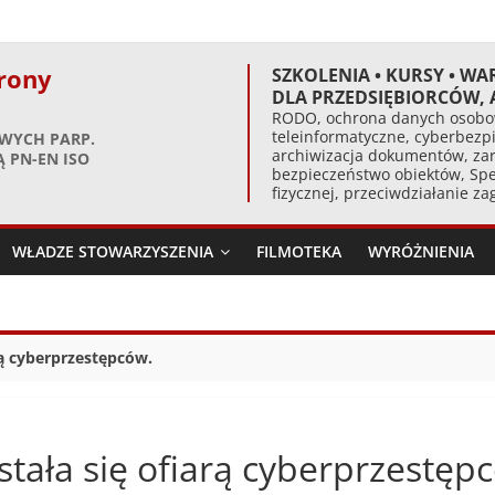
rony
SZKOLENIA • KURSY • WA
DLA PRZEDSIĘBIORCÓW,
RODO, ochrona danych osobow
teleinformatyczne, cyberbezpi
WYCH PARP.
archiwizacja dokumentów, zar
 PN-EN ISO
bezpieczeństwo obiektów, Spe
fizycznej, przeciwdziałanie z
WŁADZE STOWARZYSZENIA
FILMOTEKA
WYRÓŻNIENIA
rą cyberprzestępców.
stała się ofiarą cyberprzestęp