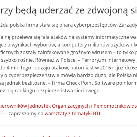
rzy będą uderzać ze zdwojoną si
żda polska firma stała się ofiarą cyberprzestępców. Zarząd
ainę przelewa się fala ataków na systemy informatyczne wa
ące o wynikach wyborów, a komputery milionów użytkownik
icznych zostały zainfekowane groźnym wirusem – to tylko pr
 szybko rośnie. Również w Polsce. – Terroryzm internetowy j
 do 4 mln tego rodzaju ataków, natomiast w 2016 r. już do 6
tycy o cyberbezpieczeństwie mówią bardzo dużo, ale Polska
 są jednak bezlitosne. – Firma Check Point Software poinfor
ez nią rankingu bezpieczeństwa sieciowego.
ierowników Jednostek Organizacyjnych i Pełnomocników ds.
BTI – zapraszamy na
warsztaty z tematyki BTI
.