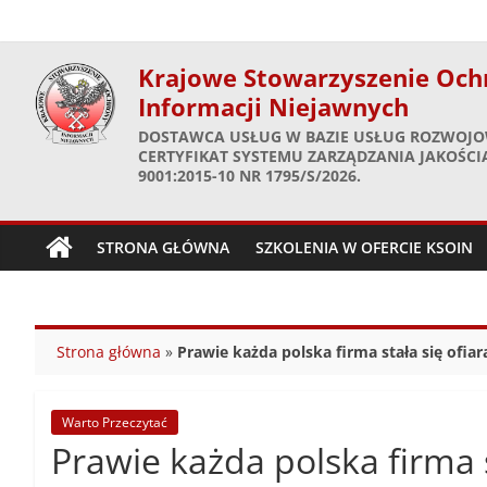
Skip
to
content
Krajowe Stowarzyszenie Och
Informacji Niejawnych
DOSTAWCA USŁUG W BAZIE USŁUG ROZWOJO
CERTYFIKAT SYSTEMU ZARZĄDZANIA JAKOŚCIĄ
9001:2015-10 NR 1795/S/2026.
STRONA GŁÓWNA
SZKOLENIA W OFERCIE KSOIN
Strona główna
»
Prawie każda polska firma stała się ofia
Warto Przeczytać
Prawie każda polska firma 