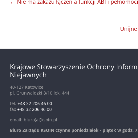
←
Nie ma zakazu łączenia funkcji ABI i pełnomoc
Unijne
Krajowe Stowarzyszenie Ochrony Inform
Niejawnych
40-127 Katowice
pl. Grunwaldzki 8/10 lok. 444
tel.
+48 32 206 46 00
fax
+48 32 206 46 00
email: biuro(at)ksoin.pl
Biuro Zarządu KSOIN czynne poniedziałek - piątek w godz. 7: