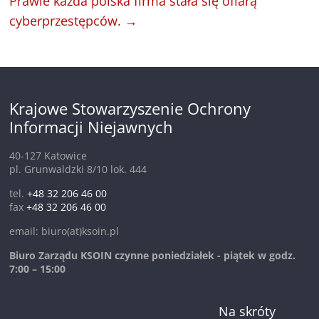
Prawie każda polska firma stała się ofiarą
cyberprzestępców.
→
Krajowe Stowarzyszenie Ochrony
Informacji Niejawnych
40-127 Katowice
pl. Grunwaldzki 8/10 lok. 444
tel.
+48 32 206 46 00
fax
+48 32 206 46 00
email: biuro(at)ksoin.pl
Biuro Zarządu KSOIN czynne poniedziałek - piątek w godz.
7:00 – 15:00
Na skróty