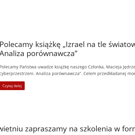
Polecamy książkę „Izrael na tle świato
Analiza porównawcza”
Polecamy Państwa uwadze książkę naszego Członka, Macieja Jędrzej
cyberprzestrzeni. Analiza porównawcza”. Celem przedkładanej mon
Czytaj dalej
ietniu zapraszamy na szkolenia w for