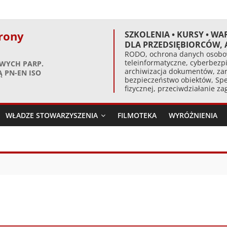
rony
SZKOLENIA • KURSY • WA
DLA PRZEDSIĘBIORCÓW,
RODO, ochrona danych osobow
teleinformatyczne, cyberbezpi
WYCH PARP.
archiwizacja dokumentów, zar
 PN-EN ISO
bezpieczeństwo obiektów, Spe
fizycznej, przeciwdziałanie z
WŁADZE STOWARZYSZENIA
FILMOTEKA
WYRÓŻNIENIA