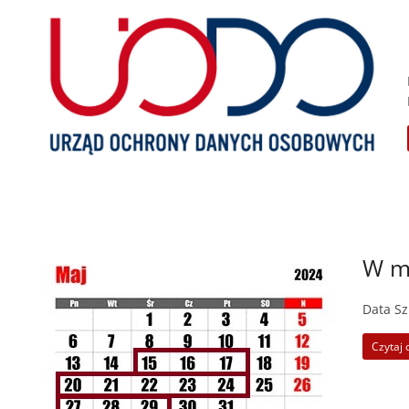
W ma
Data Sz
Czytaj 