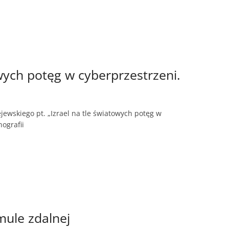
wych potęg w cyberprzestrzeni.
ewskiego pt. „Izrael na tle światowych potęg w
ografii
mule zdalnej