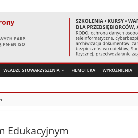
rony
SZKOLENIA • KURSY • WA
DLA PRZEDSIĘBIORCÓW,
RODO, ochrona danych osobow
teleinformatyczne, cyberbezpi
WYCH PARP.
archiwizacja dokumentów, zar
 PN-EN ISO
bezpieczeństwo obiektów, Spe
fizycznej, przeciwdziałanie z
WŁADZE STOWARZYSZENIA
FILMOTEKA
WYRÓŻNIENIA
m
em Edukacyjnym