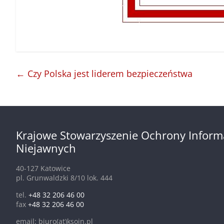
←
Czy Polska jest liderem bezpieczeństwa
Krajowe Stowarzyszenie Ochrony Inform
Niejawnych
40-127 Katowice
pl. Grunwaldzki 8/10 lok. 444
tel.
+48 32 206 46 00
fax
+48 32 206 46 00
email: biuro(at)ksoin.pl