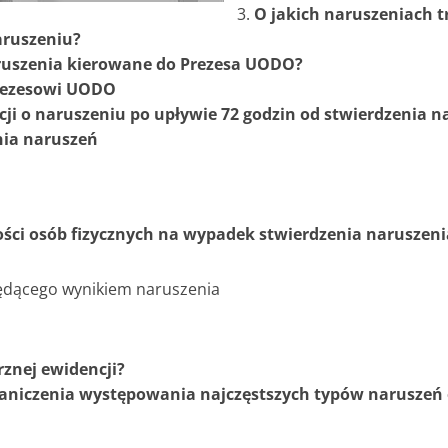
O jakich naruszeniach 
aruszeniu?
aruszenia kierowane do Prezesa UODO?
Prezesowi UODO
ji o naruszeniu po upływie 72 godzin od stwierdzenia n
nia naruszeń
ości osób fizycznych na wypadek stwierdzenia naruszen
 będącego wynikiem naruszenia
znej ewidencji?
graniczenia występowania najczęstszych typów narusze