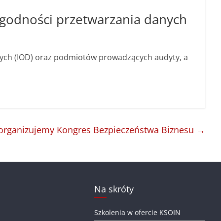
godności przetwarzania danych
ych (IOD) oraz podmiotów prowadzących audyty, a
rganizujemy Kongres Bezpieczeństwa Biznesu
→
Na skróty
Szkolenia w ofercie KSOIN