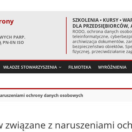
rony
SZKOLENIA • KURSY • WA
DLA PRZEDSIĘBIORCÓW,
RODO, ochrona danych osobow
teleinformatyczne, cyberbezpi
WYCH PARP.
archiwizacja dokumentów, zar
 PN-EN ISO
bezpieczeństwo obiektów, Spe
fizycznej, przeciwdziałanie z
WŁADZE STOWARZYSZENIA
FILMOTEKA
WYRÓŻNIENIA
naruszeniami ochrony danych osobowych
w związane z naruszeniami o