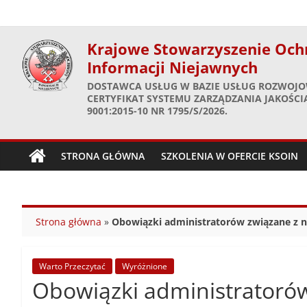
Skip
to
content
Krajowe Stowarzyszenie Och
Informacji Niejawnych
DOSTAWCA USŁUG W BAZIE USŁUG ROZWOJO
CERTYFIKAT SYSTEMU ZARZĄDZANIA JAKOŚCIĄ
9001:2015-10 NR 1795/S/2026.
STRONA GŁÓWNA
SZKOLENIA W OFERCIE KSOIN
Strona główna
»
Obowiązki administratorów związane z 
Warto Przeczytać
Wyróżnione
Obowiązki administratoró