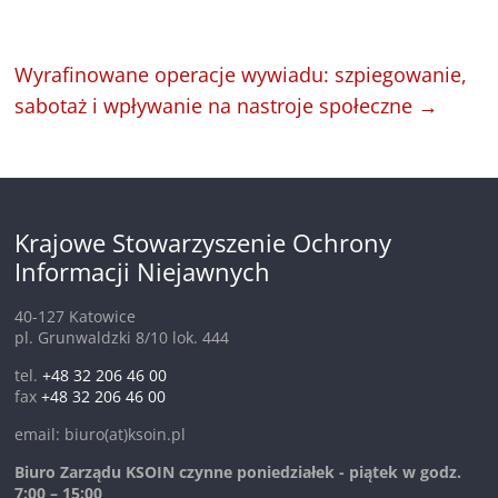
Wyrafinowane operacje wywiadu: szpiegowanie,
sabotaż i wpływanie na nastroje społeczne
→
Krajowe Stowarzyszenie Ochrony
Informacji Niejawnych
40-127 Katowice
pl. Grunwaldzki 8/10 lok. 444
tel.
+48 32 206 46 00
fax
+48 32 206 46 00
email: biuro(at)ksoin.pl
Biuro Zarządu KSOIN czynne poniedziałek - piątek w godz.
7:00 – 15:00