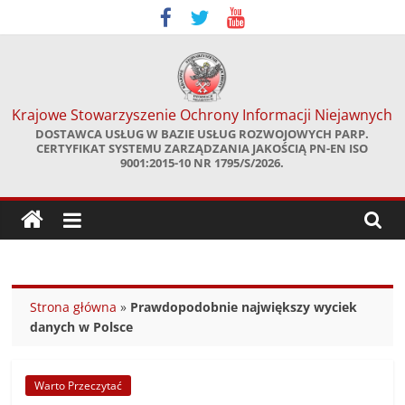
Skip
to
content
Krajowe Stowarzyszenie Ochrony Informacji Niejawnych
DOSTAWCA USŁUG W BAZIE USŁUG ROZWOJOWYCH PARP.
CERTYFIKAT SYSTEMU ZARZĄDZANIA JAKOŚCIĄ PN-EN ISO
9001:2015-10 NR 1795/S/2026.
Strona główna
»
Prawdopodobnie największy wyciek
danych w Polsce
Warto Przeczytać