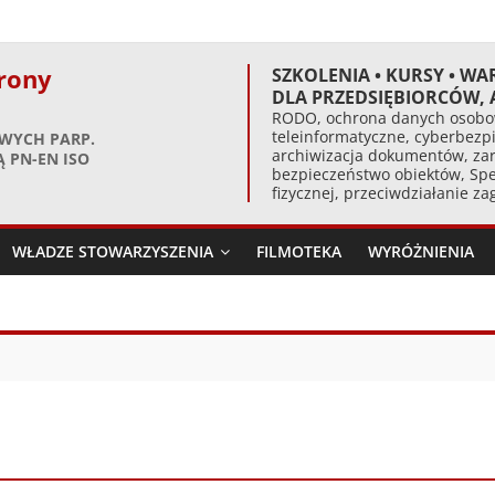
rony
SZKOLENIA • KURSY • WA
DLA PRZEDSIĘBIORCÓW,
RODO, ochrona danych osobow
teleinformatyczne, cyberbezpi
WYCH PARP.
archiwizacja dokumentów, zar
 PN-EN ISO
bezpieczeństwo obiektów, Spe
fizycznej, przeciwdziałanie z
WŁADZE STOWARZYSZENIA
FILMOTEKA
WYRÓŻNIENIA