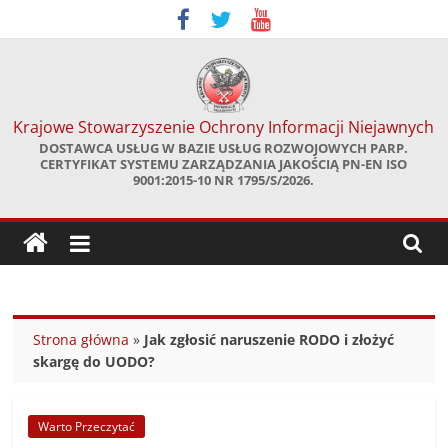
Skip
to
content
Krajowe Stowarzyszenie Ochrony Informacji Niejawnych
DOSTAWCA USŁUG W BAZIE USŁUG ROZWOJOWYCH PARP.
CERTYFIKAT SYSTEMU ZARZĄDZANIA JAKOŚCIĄ PN-EN ISO
9001:2015-10 NR 1795/S/2026.
Strona główna
»
Jak zgłosić naruszenie RODO i złożyć
skargę do UODO?
Warto Przeczytać