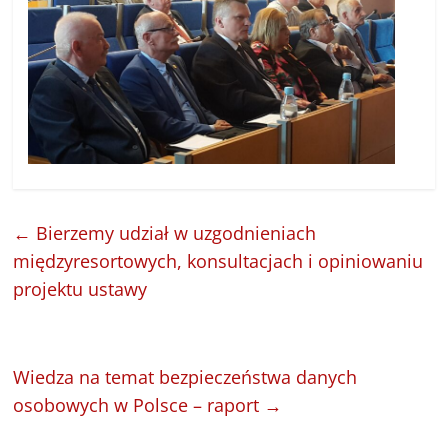
←
Bierzemy udział w uzgodnieniach
międzyresortowych, konsultacjach i opiniowaniu
projektu ustawy
Wiedza na temat bezpieczeństwa danych
osobowych w Polsce – raport
→