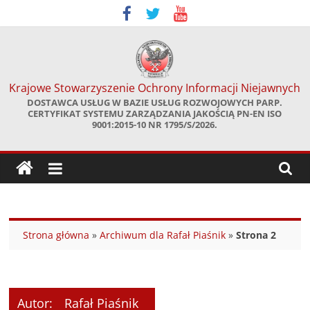
Skip
to
content
Krajowe Stowarzyszenie Ochrony Informacji Niejawnych
DOSTAWCA USŁUG W BAZIE USŁUG ROZWOJOWYCH PARP.
CERTYFIKAT SYSTEMU ZARZĄDZANIA JAKOŚCIĄ PN-EN ISO
9001:2015-10 NR 1795/S/2026.
Strona główna
»
Archiwum dla Rafał Piaśnik
»
Strona 2
Autor:
Rafał Piaśnik