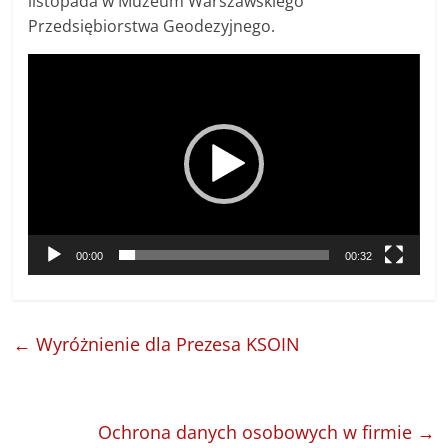
listopada w Muzeum Warszawskiego
Przedsiębiorstwa Geodezyjnego.
Odtwarzacz
video
00:00
00:32
←
Wyróżnienie dla Prezesa KSOIN
Ochrona danych osobowych w firmie
→