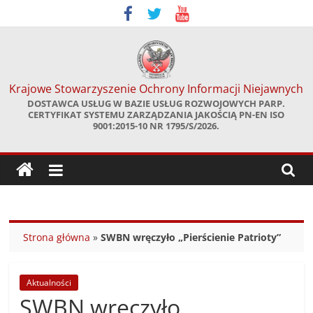
Skip
to
content
Krajowe Stowarzyszenie Ochrony Informacji Niejawnych
DOSTAWCA USŁUG W BAZIE USŁUG ROZWOJOWYCH PARP.
CERTYFIKAT SYSTEMU ZARZĄDZANIA JAKOŚCIĄ PN-EN ISO
9001:2015-10 NR 1795/S/2026.
Strona główna
»
SWBN wręczyło „Pierścienie Patrioty”
Aktualności
SWBN wręczyło