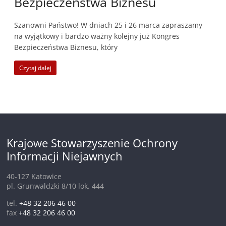
Bezpieczeństwa Biznesu
Szanowni Państwo! W dniach 25 i 26 marca zapraszamy
na wyjątkowy i bardzo ważny kolejny już Kongres
Bezpieczeństwa Biznesu, który
Czytaj dalej
Krajowe Stowarzyszenie Ochrony
Informacji Niejawnych
40-127 Katowice
pl. Grunwaldzki 8/10 lok. 444
tel.
+48 32 206 46 00
fax
+48 32 206 46 00