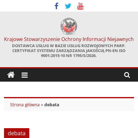
Skip
to
content
Krajowe Stowarzyszenie Ochrony Informacji Niejawnych
DOSTAWCA USŁUG W BAZIE USŁUG ROZWOJOWYCH PARP.
CERTYFIKAT SYSTEMU ZARZĄDZANIA JAKOŚCIĄ PN-EN ISO
9001:2015-10 NR 1795/S/2026.
Strona główna
»
debata
debata