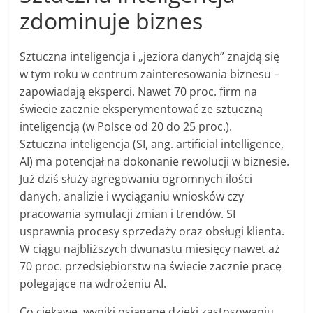
zdominuje biznes
Sztuczna inteligencja i „jeziora danych” znajdą się
w tym roku w centrum zainteresowania biznesu –
zapowiadają eksperci. Nawet 70 proc. firm na
świecie zacznie eksperymentować ze sztuczną
inteligencją (w Polsce od 20 do 25 proc.).
Sztuczna inteligencja (SI, ang. artificial intelligence,
AI) ma potencjał na dokonanie rewolucji w biznesie.
Już dziś służy agregowaniu ogromnych ilości
danych, analizie i wyciąganiu wniosków czy
pracowania
symulacji zmian i trendów. SI
usprawnia procesy sprzedaży oraz obsługi klienta.
W ciągu najbliższych dwunastu miesięcy nawet aż
70 proc. przedsiębiorstw na
świecie
zacznie pracę
polegające na wdrożeniu AI.
Co ciekawe, wyniki osiągane dzięki zastosowaniu