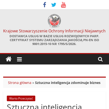
Skip
to
content
Krajowe Stowarzyszenie Ochrony Informacji Niejawnych
DOSTAWCA USŁUG W BAZIE USŁUG ROZWOJOWYCH PARP.
CERTYFIKAT SYSTEMU ZARZĄDZANIA JAKOŚCIĄ PN-EN ISO
9001:2015-10 NR 1795/S/2026.
Strona główna
»
Sztuczna inteligencja zdominuje biznes
Warto Przeczytać
Sztuczna inteligencja