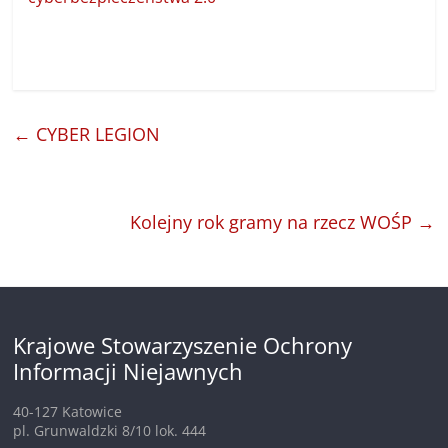
←
CYBER LEGION
Kolejny rok gramy na rzecz WOŚP
→
Krajowe Stowarzyszenie Ochrony
Informacji Niejawnych
40-127 Katowice
pl. Grunwaldzki 8/10 lok. 444