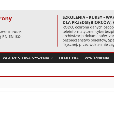
rony
SZKOLENIA • KURSY • WA
DLA PRZEDSIĘBIORCÓW,
RODO, ochrona danych osobow
teleinformatyczne, cyberbezpi
WYCH PARP.
archiwizacja dokumentów, zar
 PN-EN ISO
bezpieczeństwo obiektów, Spe
fizycznej, przeciwdziałanie z
WŁADZE STOWARZYSZENIA
FILMOTEKA
WYRÓŻNIENIA