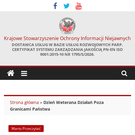
Skip
to
content
Krajowe Stowarzyszenie Ochrony Informacji Niejawnych
DOSTAWCA USŁUG W BAZIE USŁUG ROZWOJOWYCH PARP.
CERTYFIKAT SYSTEMU ZARZĄDZANIA JAKOŚCIĄ PN-EN ISO
9001:2015-10 NR 1795/S/2026.
Strona główna
»
Dzień Weterana Działań Poza
Granicami Państwa
Warto Przeczytać