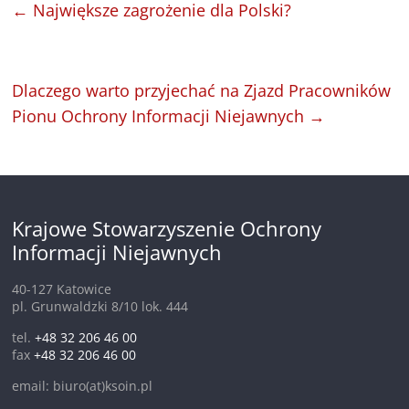
←
Największe zagrożenie dla Polski?
Dlaczego warto przyjechać na Zjazd Pracowników
Pionu Ochrony Informacji Niejawnych
→
Krajowe Stowarzyszenie Ochrony
Informacji Niejawnych
40-127 Katowice
pl. Grunwaldzki 8/10 lok. 444
tel.
+48 32 206 46 00
fax
+48 32 206 46 00
email: biuro(at)ksoin.pl