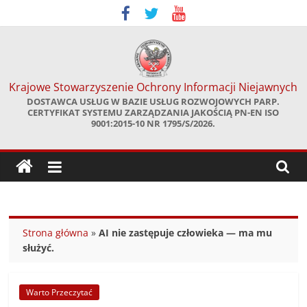
Skip
to
content
Krajowe Stowarzyszenie Ochrony Informacji Niejawnych
DOSTAWCA USŁUG W BAZIE USŁUG ROZWOJOWYCH PARP.
CERTYFIKAT SYSTEMU ZARZĄDZANIA JAKOŚCIĄ PN-EN ISO
9001:2015-10 NR 1795/S/2026.
Strona główna
»
AI nie zastępuje człowieka — ma mu
służyć.
Warto Przeczytać