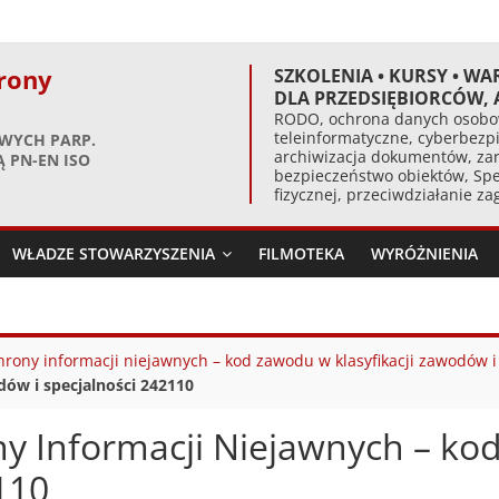
rony
SZKOLENIA • KURSY • WA
DLA PRZEDSIĘBIORCÓW,
RODO, ochrona danych osobow
teleinformatyczne, cyberbezpi
WYCH PARP.
archiwizacja dokumentów, zar
 PN-EN ISO
bezpieczeństwo obiektów, Spe
fizycznej, przeciwdziałanie z
WŁADZE STOWARZYSZENIA
FILMOTEKA
WYRÓŻNIENIA
chrony informacji niejawnych – kod zawodu w klasyfikacji zawodów i
dów i specjalności 242110
ny Informacji Niejawnych – kod
110