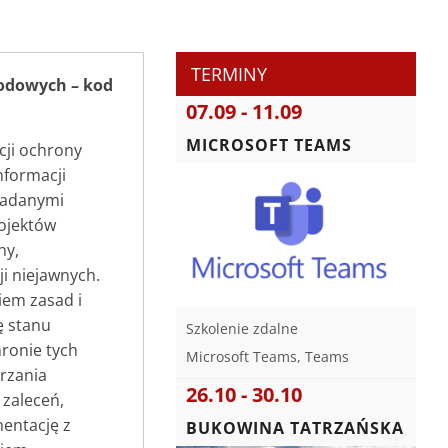
TERMINY
odowych – kod
07.09 - 11.09
MICROSOFT TEAMS
cji ochrony
nformacji
nadanymi
ojektów
ny,
i niejawnych.
em zasad i
ę stanu
Szkolenie zdalne
ronie tych
Microsoft Teams, Teams
arzania
26.10 - 30.10
 zaleceń,
mentację z
BUKOWINA TATRZAŃSKA