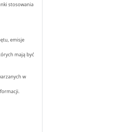
unki stosowania
ętu, emisje
tórych mają być
twarzanych w
formacji.