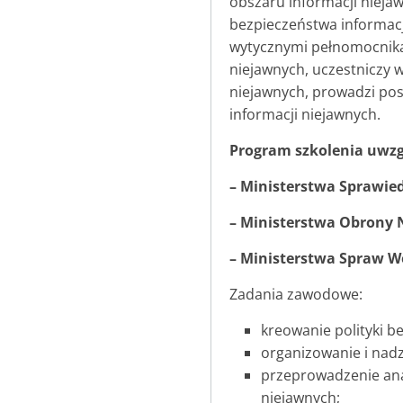
obszaru informacji nieja
bezpieczeństwa informacj
wytycznymi pełnomocnika 
niejawnych, uczestniczy w
niejawnych, prowadzi pos
informacji niejawnych.
Program szkolenia uwzg
– Ministerstwa Sprawied
– Ministerstwa Obrony 
– Ministerstwa Spraw W
Zadania zawodowe:
kreowanie polityki b
organizowanie i nad
przeprowadzenie ana
niejawnych;