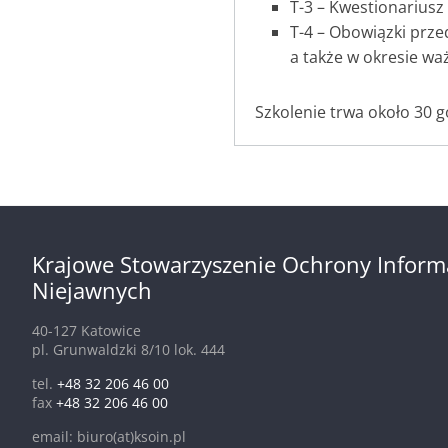
T-3 – Kwestionarius
T-4 – Obowiązki prz
a także w okresie wa
Szkolenie trwa około 30 g
Krajowe Stowarzyszenie Ochrony Inform
Niejawnych
40-127 Katowice
pl. Grunwaldzki 8/10 lok. 444
tel.
+48 32 206 46 00
fax
+48 32 206 46 00
email: biuro(at)ksoin.pl