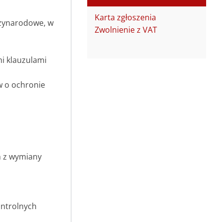
Karta zgłoszenia
dzynarodowe, w
Zwolnienie z VAT
mi klauzulami
w o ochronie
h z wymiany
ontrolnych