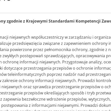
ony zgodnie z Krajowymi Standardami Kompetencji Zaw
macji niejawnych współuczestniczy w zarządzaniu i organiza
ealizuje przedsięwzięcia związane z zapewnieniem ochrony i
dania powierzone przez pełnomocnika ochrony, zgodnie z 
ie zwykłych postępowań sprawdzających, opracowywania pr
ochronę informacji niejawnych. Przygotowuje analizy, oce
i dotyczące przestrzegania przepisów o ochronie informacj
ów teleinformatycznych poprzez nadzór nad przestrzegani
zakresie ochrony informacji niejawnych. Prowadzi kontrol
i niejawnych oraz sprawdza przestrzeganie przepisów o och
zestrzeganie przepisów określających sposób i tryb przetw
az zapewnia bezzwłoczne wdrożenie przepisów, wytycznych,
ych postępowania z informacjami niejawnymi. Prowadzi doku