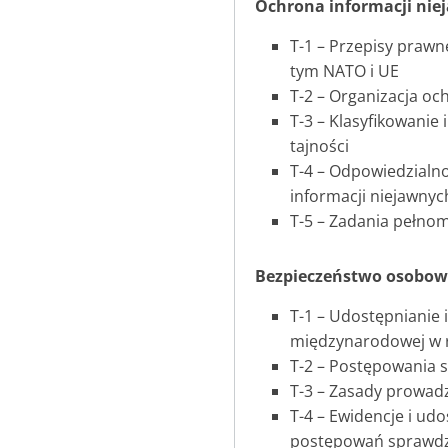
Ochrona informacji niej
T-1 – Przepisy praw
tym NATO i UE
T-2 – Organizacja oc
T-3 – Klasyfikowanie
tajności
T-4 – Odpowiedzialno
informacji niejawnyc
T-5 – Zadania pełnom
Bezpieczeństwo osobow
T-1 – Udostępnianie 
międzynarodowej w 
T-2 – Postępowania 
T-3 – Zasady prowad
T-4 – Ewidencje i ud
postępowań sprawdz