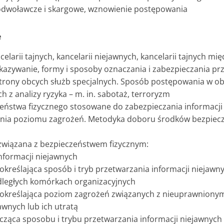
odwoławcze i skargowe, wznowienie postępowania
e
celarii tajnych, kancelarii niejawnych, kancelarii tajnych m
ekazywanie, formy i sposoby oznaczania i zabezpieczania pr
strony obcych służb specjalnych. Sposób postępowania w ob
h z analizy ryzyka – m. in. sabotaż, terroryzm
zeństwa fizycznego stosowane do zabezpieczania informacji
ślania poziomu zagrożeń. Metodyka doboru środków bezpiec
związana z bezpieczeństwem fizycznym:
nformacji niejawnych
kreślająca sposób i tryb przetwarzania informacji niejawny
dległych komórkach organizacyjnych
określająca poziom zagrożeń związanych z nieuprawnion
awnych lub ich utratą
ycząca sposobu i trybu przetwarzania informacji niejawnych 