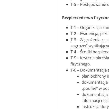
T-5 – Postępowanie 
Bezpieczeństwo fizyczn
T-1 – Organizacja kan
T-2 – Ewidencja, prz
T-3 – Zagrożenia ze 
zagrożeń wynikającyc
T-4 – Środki bezpiec
T-5 – Kryteria okre
fizycznego.
T-6 – Dokumentacja 
plan ochrony i
dokumentacja o
„poufne” w po
dokumentacja 
informacji niej
instrukcja dot