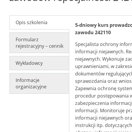
Opis szkolenia
5-dniowy kurs prowadz
zawodu 242110
Formularz
Specjalista ochrony infor
rejestracyjny – cennik
informacji niejawnych. R
niejawnych. Wykonuje za
Wykładowcy
uprawnieniami, w zakres
dokumentów regulujących 
Informacje
sprawozdania oraz wniosk
organizacyjne
Zapewnia ochronę system
procedur postępowania w 
zabezpieczenia informacj
informacji. Monitoruje pr
informacji niejawnych or
instrukcji itp. dotycząc