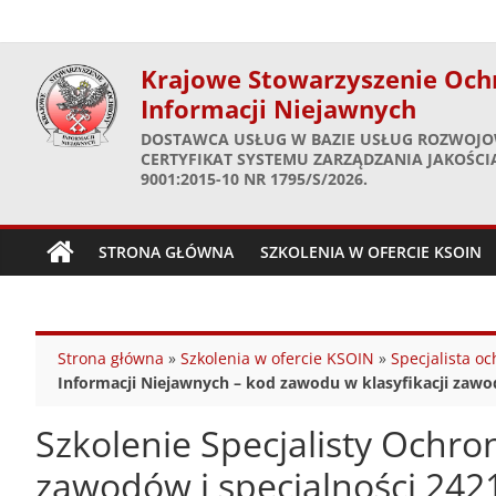
Skip
to
content
Krajowe Stowarzyszenie Och
Informacji Niejawnych
DOSTAWCA USŁUG W BAZIE USŁUG ROZWOJO
CERTYFIKAT SYSTEMU ZARZĄDZANIA JAKOŚCIĄ
9001:2015-10 NR 1795/S/2026.
STRONA GŁÓWNA
SZKOLENIA W OFERCIE KSOIN
Strona główna
»
Szkolenia w ofercie KSOIN
»
Specjalista o
Informacji Niejawnych – kod zawodu w klasyfikacji zawo
Szkolenie Specjalisty Ochro
zawodów i specjalności 242