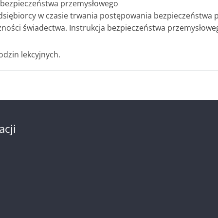
z bezpieczeństwa przemysłowego
edsiębiorcy w czasie trwania postępowania bezpieczeństwa
żności świadectwa. Instrukcja bezpieczeństwa przemysłowe
odzin lekcyjnych.
acji