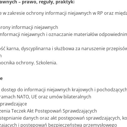
awnych – prawo, reguły, praktyk
i
ne w zakresie ochrony informacji niejawnych w RP oraz mię
hrony informacji niejawnych
 informacji niejawnych i oznaczanie materiałów odpowiedni
ść karna, dyscyplinarna i służbowa za naruszenie przepisó
h
ocnika ochrony. Szkolenia.
e
i dostęp do informacji niejawnych krajowych i pochodzącyc
ramach NATO, UE oraz umów bilateralnych
sprawdzające
zenia Teczek Akt Postępowań Sprawdzających
ostępnianie danych oraz akt postępowań sprawdzających, k
ających i postępowań bezpieczeństwa przemysłowego