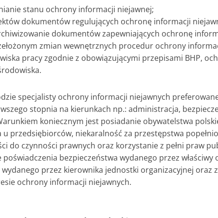
ianie stanu ochrony informacji niejawnej;
któw dokumentów regulujących ochronę informacji niejaw
rchiwizowanie dokumentów zapewniających ochronę informa
ełożonym zmian wewnętrznych procedur ochrony informacj
wiska pracy zgodnie z obowiązującymi przepisami BHP, och
środowiska.
dzie specjalisty ochrony informacji niejawnych preferowane
rwszego stopnia na kierunkach np.: administracja, bezpiec
arunkiem koniecznym jest posiadanie obywatelstwa polski
 u przedsiębiorców, niekaralność za przestępstwa popełnio
ci do czynności prawnych oraz korzystanie z pełni praw pu
e poświadczenia bezpieczeństwa wydanego przez właściwy 
ydanego przez kierownika jednostki organizacyjnej oraz 
esie ochrony informacji niejawnych.