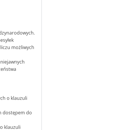
iędzynarodowych.
zesyłek
liczu możliwych
 niejawnych
zeństwa
ch o klauzuli
ym dostępem do
o klauzuli