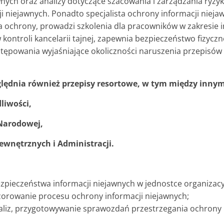
wnych oraz analizy dotyczące szacowania i zarządzania ryzy
i niejawnych. Ponadto specjalista ochrony informacji nieja
ochrony, prowadzi szkolenia dla pracowników w zakresie i
 kontroli kancelarii tajnej, zapewnia bezpieczeństwo fizyczn
tępowania wyjaśniające okoliczności naruszenia przepisów
lędnia również przepisy resortowe, w tym między innym
liwości,
Narodowej,
ewnętrznych i Administracji.
ezpieczeństwa informacji niejawnych w jednostce organizacy
zorowanie procesu ochrony informacji niejawnych;
liz, przygotowywanie sprawozdań przestrzegania ochrony 