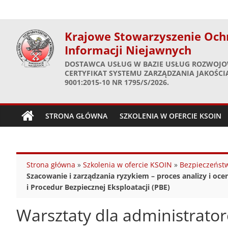
Skip
to
content
Krajowe Stowarzyszenie Och
Informacji Niejawnych
DOSTAWCA USŁUG W BAZIE USŁUG ROZWOJO
CERTYFIKAT SYSTEMU ZARZĄDZANIA JAKOŚCIĄ
9001:2015-10 NR 1795/S/2026.
STRONA GŁÓWNA
SZKOLENIA W OFERCIE KSOIN
Strona główna
»
Szkolenia w ofercie KSOIN
»
Bezpieczeństw
Szacowanie i zarządzania ryzykiem – proces analizy i 
i Procedur Bezpiecznej Eksploatacji (PBE)
Warsztaty dla administrato