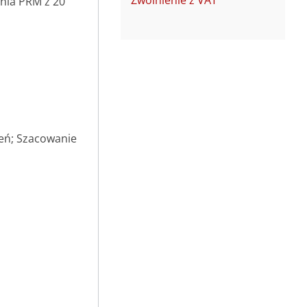
Zwolnienie z VAT
enia PRM z 20
eń; Szacowanie