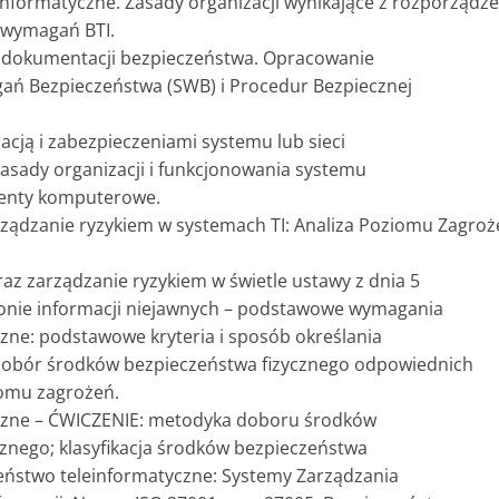
nformatyczne. Zasady organizacji wynikające z rozporządz
 wymagań BTI.
 dokumentacji bezpieczeństwa. Opracowanie
ń Bezpieczeństwa (SWB) i Procedur Bezpiecznej
acją i zabezpieczeniami systemu lub sieci
Zasady organizacji i funkcjonowania systemu
denty komputerowe.
ządzanie ryzykiem w systemach TI: Analiza Poziomu Zagroż
az zarządzanie ryzykiem w świetle ustawy z dnia 5
ronie informacji niejawnych – podstawowe wymagania
zne: podstawowe kryteria i sposób określania
obór środków bezpieczeństwa fizycznego odpowiednich
omu zagrożeń.
czne – ĆWICZENIE: metodyka doboru środków
znego; klasyfikacja środków bezpieczeństwa
zeństwo teleinformatyczne: Systemy Zarządzania