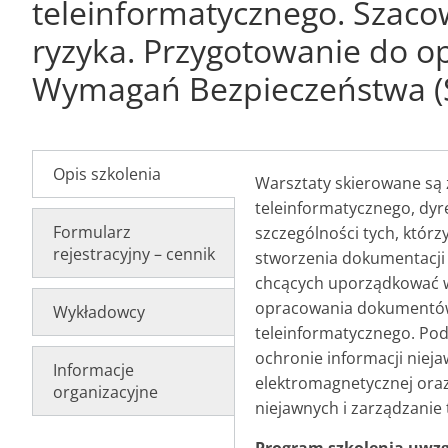
teleinformatycznego. Szacow
ryzyka. Przygotowanie do o
Wymagań Bezpieczeństwa (SW
Opis szkolenia
Warsztaty skierowane są
teleinformatycznego, dyr
Formularz
szczególności tych, którz
rejestracyjny – cennik
stworzenia dokumentacji
chcących uporządkować w
opracowania dokumentów
Wykładowcy
teleinformatycznego. Po
ochronie informacji niej
Informacje
elektromagnetycznej oraz
organizacyjne
niejawnych i zarządzanie