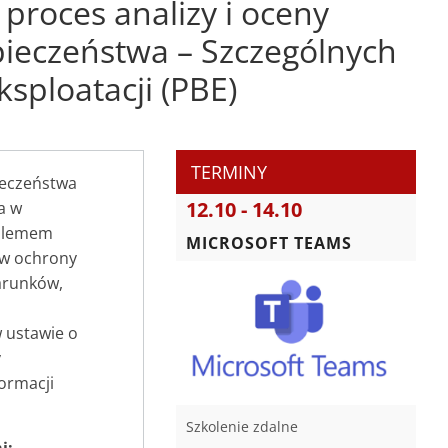
proces analizy i oceny
ieczeństwa – Szczególnych
sploatacji (PBE)
TERMINY
ieczeństwa
12.10 - 14.10
a w
oblemem
MICROSOFT TEAMS
ów ochrony
arunków,
 ustawie o
y
ormacji
Szkolenie zdalne