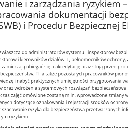
anie i zarządzania ryzykiem – 
pracowania dokumentacji bezp
B) i Procedur Bezpiecznej Ek
 zwłaszcza do administratorów systemu i inspektorów bezp
ektorów i kierowników działów IT, pełnomocników ochrony, 
y zamierzają ubiegać się o akredytację oraz stoją przed pr
 bezpieczeństwa TI, a także pozostałych pracowników pion
iedzę i nabyć praktycznych umiejętności przygotowania w
 oraz wdrożenia systemowych rozwiązań bezpieczeństwa
dczas zajęć omówione zostaną m.in. wprowadzone zmiany w
awnych dotyczące oznakowania i rejestracji środków ochron
 szacowanie ryzyka dla bezpieczeństwa przetwarzanych inf
 tym ryzykiem.