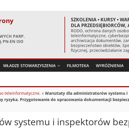
rony
SZKOLENIA • KURSY • WA
DLA PRZEDSIĘBIORCÓW,
RODO, ochrona danych osobow
teleinformatyczne, cyberbezpi
WYCH PARP.
archiwizacja dokumentów, zar
 PN-EN ISO
bezpieczeństwo obiektów, Spe
fizycznej, przeciwdziałanie z
WŁADZE STOWARZYSZENIA
FILMOTEKA
WYRÓŻNIENIA
o teleinformatyczne.
»
Warsztaty dla administratorów systemu i
oceny ryzyka. Przygotowanie do opracowania dokumentacji bezpi
rów systemu i inspektorów be